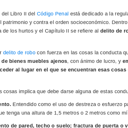
I del Libro II del
Código Penal
está dedicado a la regul
el patrimonio y contra el orden socioeconómico. Dentro 
 de los hurtos y el Capítulo II se refiere al
delito de r
or
delito de robo
con fuerza en las cosas la conducta q
de bienes muebles ajenos
, con ánimo de lucro, y
em
ceder al lugar en el que se encuentran esas cosas 
as cosas implica que debe darse alguna de estas condu
ento.
Entendido como el uso de destreza o esfuerzo p
que tenga una altura de 1,5 metros o 2 metros como m
to de pared, techo o suelo; fractura de puerta o 