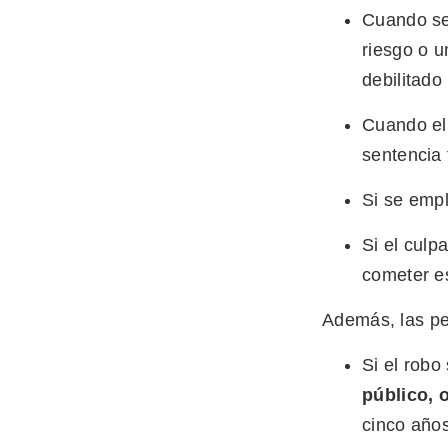
Cuando se
riesgo o u
debilitado
Cuando el
sentencia 
Si se emp
Si el culp
cometer es
Además, las pe
Si el rob
público, 
cinco años