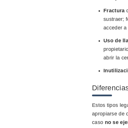
Fractura
d
sustraer; 
acceder a
Uso de ll
propietari
abrir la ce
Inutiliza
Diferencias
Estos tipos leg
apropiarse de 
caso
no se eje