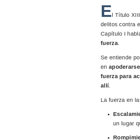
E
l Título XII
delitos contra 
Capítulo I habla
fuerza
.
Se entiende p
en
apoderarse
fuerza para ac
allí
.
La fuerza en l
Escalami
un lugar 
Rompimien