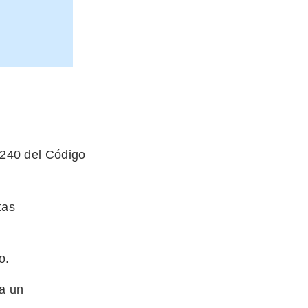
o 240 del Código
tas
o.
sa un