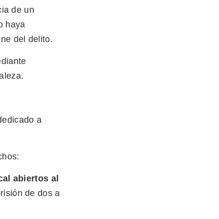
cia de un
to haya
ne del delito.
diante
aleza.
 dedicado a
chos:
cal abiertos al
prisión de dos a