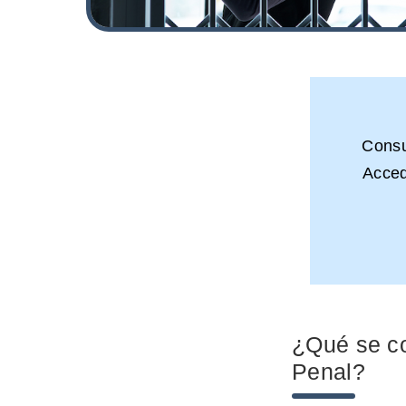
Cons
Acced
¿Qué se co
Penal?