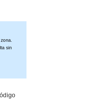
 zona.
ta sin
Código