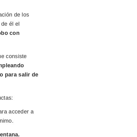
ación de los
de él el
obo con
ue consiste
pleando
o para salir de
ctas:
ara acceder a
ínimo.
ventana.