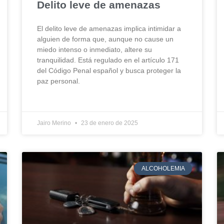
Delito leve de amenazas
El delito leve de amenazas implica intimidar a
alguien de forma que, aunque no cause un
miedo intenso o inmediato, altere su
tranquilidad. Está regulado en el artículo 171
del Código Penal español y busca proteger la
paz personal.
Jairo Merino
23 de enero de 2025
ALCOHOLEMIA