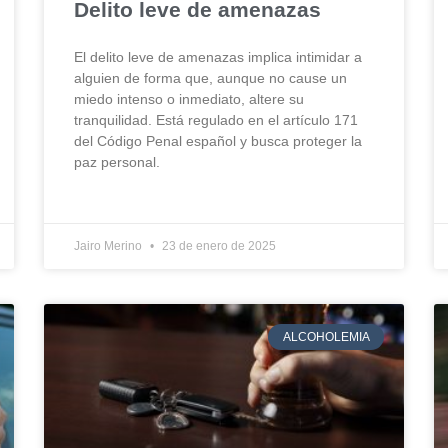
Delito leve de amenazas
El delito leve de amenazas implica intimidar a
alguien de forma que, aunque no cause un
miedo intenso o inmediato, altere su
tranquilidad. Está regulado en el artículo 171
del Código Penal español y busca proteger la
paz personal.
Jairo Merino
23 de enero de 2025
ALCOHOLEMIA