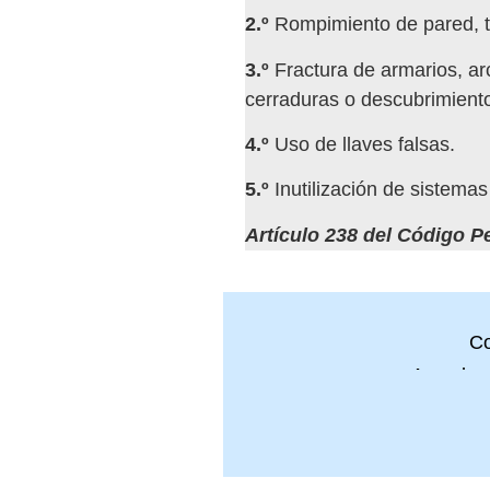
2.º
Rompimiento de pared, te
3.º
Fractura de armarios, ar
cerraduras o descubrimiento
4.º
Uso de llaves falsas.
5.º
Inutilización de sistema
Artículo 238 del Código P
Co
Accede a